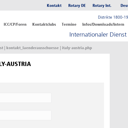
Kontakt
Rotary DE
Rotary Int.
Deu
Distrikte 1800-1
ICC/CP/Foren
Kontaktclubs
Termine
Infos/Downloads/Intern
Internationaler Diens
st
| kontakt_laenderausschuesse | italy-austria.php
LY-AUSTRIA