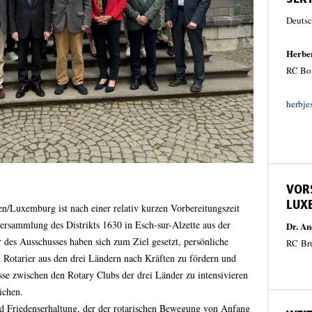
Deutsc
Herber
RC Bo
herbj
VORS
LUX
n/Luxemburg ist nach einer relativ kurzen Vorbereitungszeit
versammlung des Distrikts 1630 in Esch-sur-Alzette aus der
Dr. An
des Ausschusses haben sich zum Ziel gesetzt, persönliche
RC
Br
Rotarier aus den drei Ländern nach Kräften zu fördern und
sse zwischen den Rotary Clubs der drei Länder zu intensivieren
ichen.
d Friedenserhaltung, der der rotarischen Bewegung von Anfang