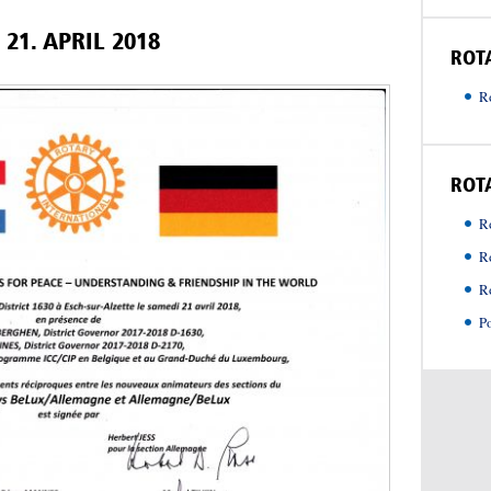
1. APRIL 2018
ROT
R
ROT
Ro
R
R
P