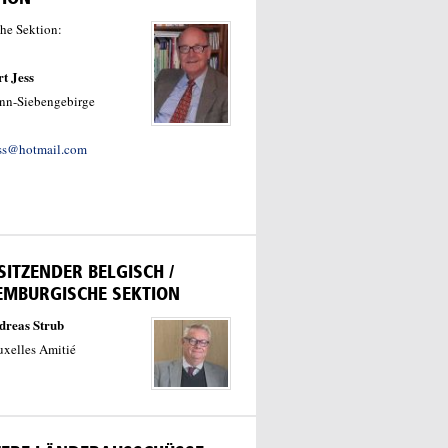
he Sektion:
t Jess
nn-Siebengebirge
ess@hotmail.com
ITZENDER BELGISCH /
EMBURGISCHE SEKTION
dreas Strub
uxelles Amitié