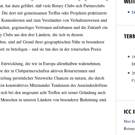
WEI
t, hat dazu geführt, daß viele Rotary Clubs sich Partnerclubs
D
. Die dort mit gemeinsamen Treffen oder Projekten praktizierte
m Kennenlernen und zum Verständnis von Verhaltensweisen und
 machen, gegenseitiges Vertrauen aufzubauen und die Zukunft ein
y Clubs aus den drei Ländern, die sich in diesem
TER
en, sind auf Grund ihrer geographischen Nähe in besonderer
it zu beteiligen – und sie tun dies in der rotarischen Praxis
1
n Entwicklung, die wir in Europa allenthalben wahrnehmen,
D
be der in Clubpartnerschaften aktiven Rotarierinnen und
26
tiefung persönlicher Netzwerke Chancen zu nutzen, die durch
C
n konstruktives Miteinander Tendenzen des Auseinderdriftens
sich bei den insgesamt acht Treffen seit seiner Gründung auch
ie Menschen in unseren Ländern von besonderer Bedeutung sind.
ICC
Hier f
Rotary