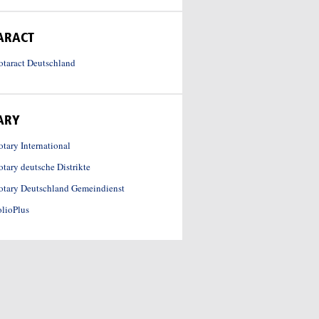
ARACT
otaract Deutschland
ARY
tary International
otary deutsche Distrikte
otary Deutschland Gemeindienst
olioPlus